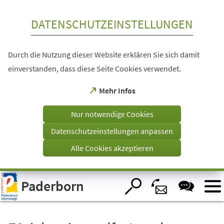
Inhalt anspringen
DATENSCHUTZEINSTELLUNGEN
Durch die Nutzung dieser Website erklären Sie sich damit
einverstanden, dass diese Seite Cookies verwendet.
(Öffnet
Mehr Infos
in
einem
Nur notwendige Cookies
neuen
Tab)
Datenschutzeinstellungen anpassen
Alle Cookies akzeptieren
Visuelle
Paderborn
Assistenzsoftware
öffnen.