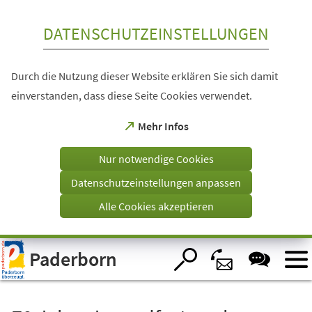
Inhalt anspringen
DATENSCHUTZEINSTELLUNGEN
Durch die Nutzung dieser Website erklären Sie sich damit
einverstanden, dass diese Seite Cookies verwendet.
(Öffnet
Mehr Infos
in
einem
Nur notwendige Cookies
neuen
Tab)
Datenschutzeinstellungen anpassen
Alle Cookies akzeptieren
Visuelle
Paderborn
Assistenzsoftware
öffnen.