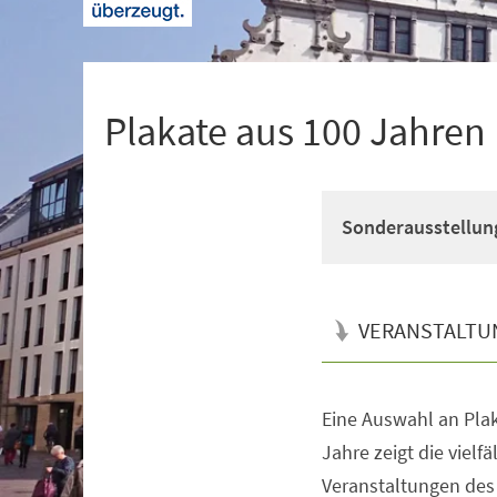
+
1
Plakate aus 100 Jahre
Sonderausstellun
VERANSTALTU
Eine Auswahl an Pla
Veranstaltungsinformationen
Jahre zeigt die vielfä
Veranstaltungen de