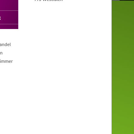
g
Wandel
en
 immer