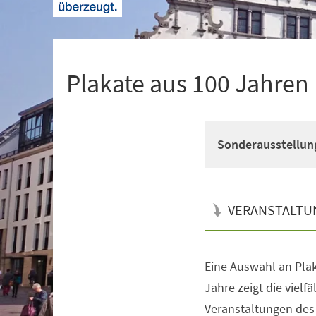
+
1
Plakate aus 100 Jahre
Sonderausstellun
VERANSTALTU
Eine Auswahl an Pla
Veranstaltungsinformationen
Jahre zeigt die vielfä
Veranstaltungen de