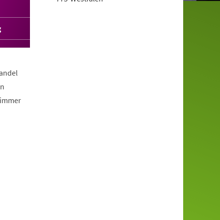
g
Wandel
en
 immer