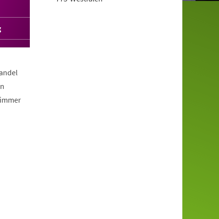
g
Wandel
en
 immer