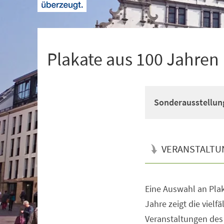
+
1
Plakate aus 100 Jahre
Sonderausstellun
VERANSTALTU
Eine Auswahl an Pla
Veranstaltungsinformationen
Jahre zeigt die vielfä
Veranstaltungen de