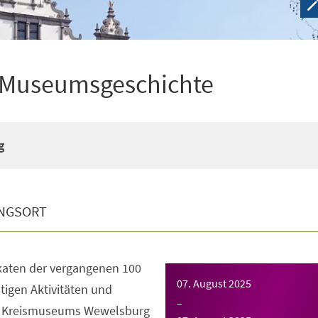
n Museumsgeschichte
g
NGSORT
katen der vergangenen 100
07. August 2025
ltigen Aktivitäten und
–
s Kreismuseums Wewelsburg