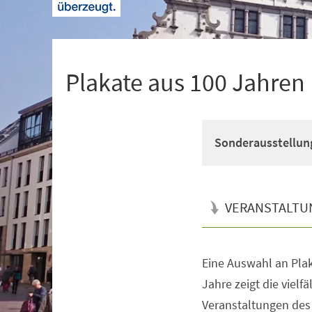
+
1
Plakate aus 100 Jahre
Sonderausstellun
VERANSTALTU
Eine Auswahl an Pla
Veranstaltungsinformationen
Jahre zeigt die vielfä
Veranstaltungen de