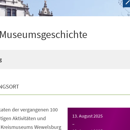
n Museumsgeschichte
g
NGSORT
katen der vergangenen 100
13. August 2025
ltigen Aktivitäten und
–
s Kreismuseums Wewelsburg