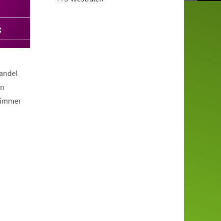
g
Wandel
en
 immer