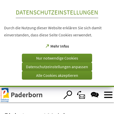
Inhalt anspringen
DATENSCHUTZEINSTELLUNGEN
Durch die Nutzung dieser Website erklären Sie sich damit
einverstanden, dass diese Seite Cookies verwendet.
(Öffnet
Mehr Infos
in
einem
Nur notwendige Cookies
neuen
Tab)
Datenschutzeinstellungen anpassen
Alle Cookies akzeptieren
Visuelle
Paderborn
Assistenzsoftware
öffnen.