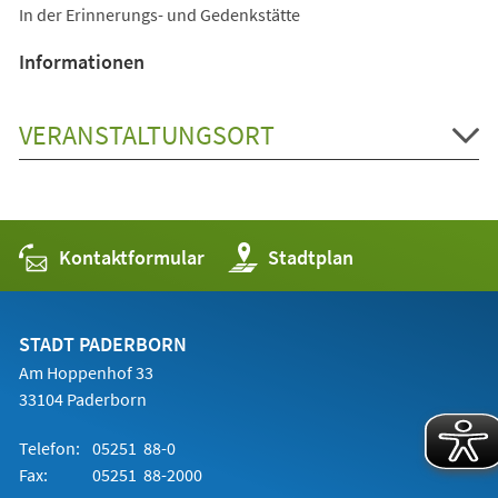
In der Erinnerungs- und Gedenkstätte
Informationen
VERANSTALTUNGSORT
Kontaktformular
(Öffnet
Stadtplan
in
einem
neuen
Tab)
STADT PADERBORN
Am Hoppenhof 33
33104 Paderborn
Telefon:
05251 88-0
Fax:
05251 88-2000