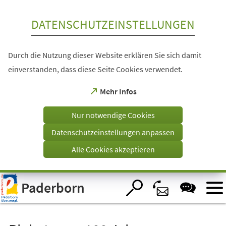
Inhalt anspringen
DATENSCHUTZEINSTELLUNGEN
Durch die Nutzung dieser Website erklären Sie sich damit
einverstanden, dass diese Seite Cookies verwendet.
(Öffnet
Mehr Infos
in
einem
Nur notwendige Cookies
neuen
Tab)
Datenschutzeinstellungen anpassen
Alle Cookies akzeptieren
Visuelle
Paderborn
Assistenzsoftware
öffnen.