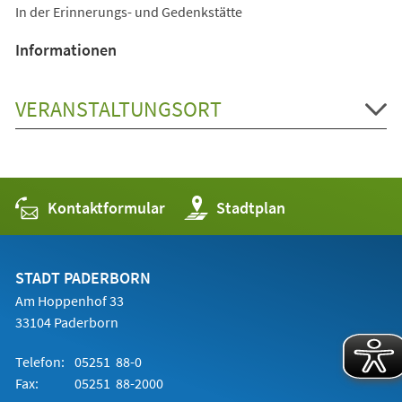
In der Erinnerungs- und Gedenkstätte
Informationen
VERANSTALTUNGSORT
Kontaktformular
(Öffnet
Stadtplan
in
einem
neuen
Tab)
STADT PADERBORN
Am Hoppenhof 33
33104 Paderborn
Telefon:
05251 88-0
Fax:
05251 88-2000