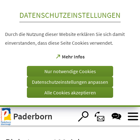
Inhalt anspringen
DATENSCHUTZEINSTELLUNGEN
Durch die Nutzung dieser Website erklären Sie sich damit
einverstanden, dass diese Seite Cookies verwendet.
(Öffnet
Mehr Infos
in
einem
Nur notwendige Cookies
neuen
Tab)
Datenschutzeinstellungen anpassen
Alle Cookies akzeptieren
Visuelle
Paderborn
Assistenzsoftware
öffnen.