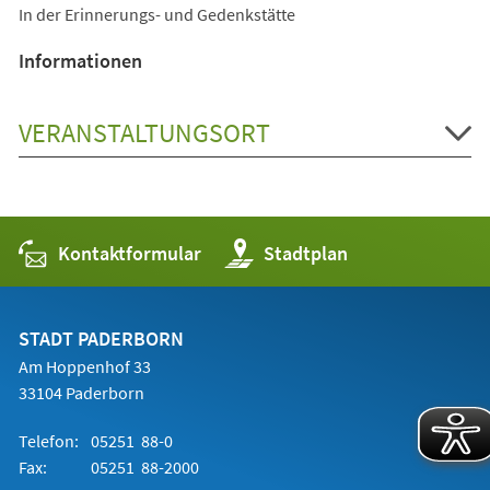
In der Erinnerungs- und Gedenkstätte
Informationen
VERANSTALTUNGSORT
Kontaktformular
(Öffnet
Stadtplan
in
einem
neuen
Tab)
STADT PADERBORN
Am Hoppenhof 33
33104 Paderborn
Telefon:
05251 88-0
Fax:
05251 88-2000