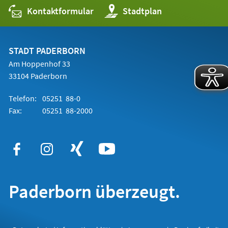
Kontaktformular
(Öffnet
Stadtplan
in
einem
neuen
Tab)
STADT PADERBORN
Am Hoppenhof 33
33104 Paderborn
Telefon:
05251 88-0
Fax:
05251 88-2000
Paderborn überzeugt.