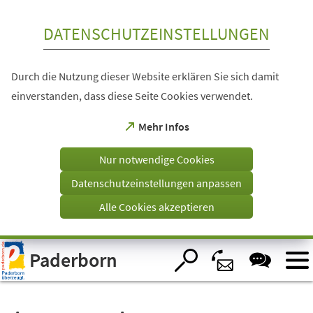
Inhalt anspringen
DATENSCHUTZEINSTELLUNGEN
Durch die Nutzung dieser Website erklären Sie sich damit
einverstanden, dass diese Seite Cookies verwendet.
(Öffnet
Mehr Infos
in
einem
Nur notwendige Cookies
neuen
Tab)
Datenschutzeinstellungen anpassen
Alle Cookies akzeptieren
Visuelle
Paderborn
Assistenzsoftware
öffnen.