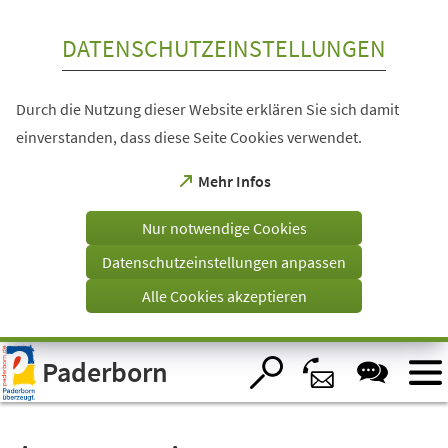
Inhalt anspringen
DATENSCHUTZEINSTELLUNGEN
Durch die Nutzung dieser Website erklären Sie sich damit
einverstanden, dass diese Seite Cookies verwendet.
(Öffnet
Mehr Infos
in
einem
Nur notwendige Cookies
neuen
Tab)
Datenschutzeinstellungen anpassen
Alle Cookies akzeptieren
Visuelle
Paderborn
Assistenzsoftware
öffnen.