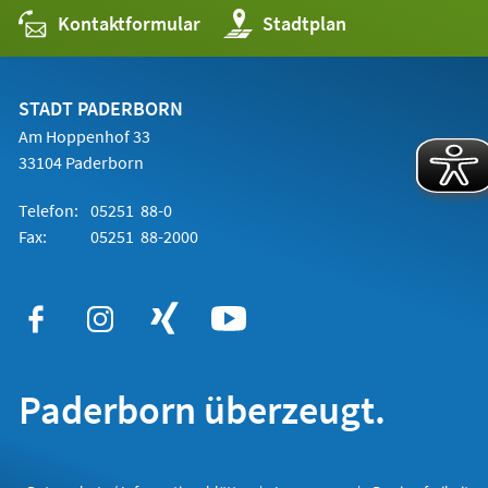
Kontaktformular
(Öffnet
Stadtplan
in
einem
neuen
Tab)
STADT PADERBORN
Am Hoppenhof 33
33104 Paderborn
Telefon:
05251 88-0
Fax:
05251 88-2000
Paderborn überzeugt.