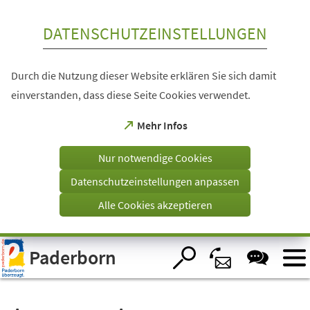
Inhalt anspringen
DATENSCHUTZEINSTELLUNGEN
Durch die Nutzung dieser Website erklären Sie sich damit
einverstanden, dass diese Seite Cookies verwendet.
(Öffnet
Mehr Infos
in
einem
Nur notwendige Cookies
neuen
Tab)
Datenschutzeinstellungen anpassen
Alle Cookies akzeptieren
Visuelle
Paderborn
Assistenzsoftware
öffnen.