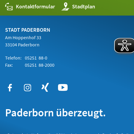
Kontaktformular
(Öffnet
Stadtplan
in
einem
neuen
Tab)
STADT PADERBORN
Am Hoppenhof 33
33104 Paderborn
Telefon:
05251 88-0
Fax:
05251 88-2000
Paderborn überzeugt.