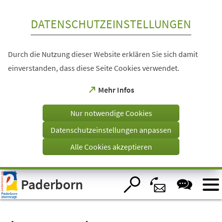
Inhalt anspringen
DATENSCHUTZEINSTELLUNGEN
Durch die Nutzung dieser Website erklären Sie sich damit
einverstanden, dass diese Seite Cookies verwendet.
(Öffnet
Mehr Infos
in
einem
Nur notwendige Cookies
neuen
Tab)
Datenschutzeinstellungen anpassen
Alle Cookies akzeptieren
Visuelle
Paderborn
Assistenzsoftware
öffnen.