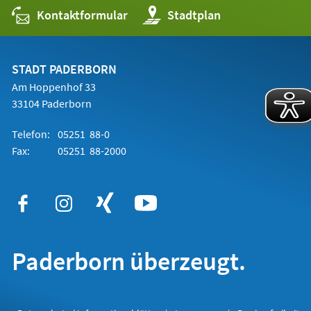
Kontaktformular
(Öffnet
Stadtplan
in
einem
neuen
Tab)
STADT PADERBORN
Am Hoppenhof 33
33104 Paderborn
Telefon:
05251 88-0
Fax:
05251 88-2000
Paderborn überzeugt.