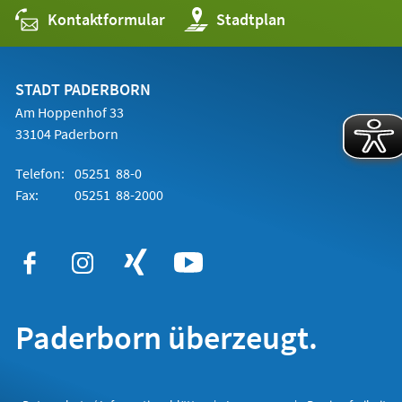
Kontaktformular
(Öffnet
Stadtplan
in
einem
neuen
Tab)
STADT PADERBORN
Am Hoppenhof 33
33104 Paderborn
Telefon:
05251 88-0
Fax:
05251 88-2000
Paderborn überzeugt.