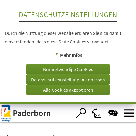
Inhalt anspringen
DATENSCHUTZEINSTELLUNGEN
Durch die Nutzung dieser Website erklären Sie sich damit
einverstanden, dass diese Seite Cookies verwendet.
(Öffnet
Mehr Infos
in
einem
Nur notwendige Cookies
neuen
Tab)
Datenschutzeinstellungen anpassen
Alle Cookies akzeptieren
Visuelle
Paderborn
Assistenzsoftware
öffnen.