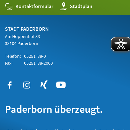
Kontaktformular
(Öffnet
Stadtplan
in
einem
neuen
Tab)
STADT PADERBORN
Am Hoppenhof 33
33104 Paderborn
Telefon:
05251 88-0
Fax:
05251 88-2000
Paderborn überzeugt.