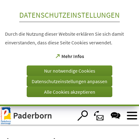
Inhalt anspringen
DATENSCHUTZEINSTELLUNGEN
Durch die Nutzung dieser Website erklären Sie sich damit
einverstanden, dass diese Seite Cookies verwendet.
(Öffnet
Mehr Infos
in
einem
Nur notwendige Cookies
neuen
Tab)
Datenschutzeinstellungen anpassen
Alle Cookies akzeptieren
Visuelle
Paderborn
Assistenzsoftware
öffnen.