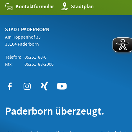
Kontaktformular
(Öffnet
Stadtplan
in
einem
neuen
Tab)
STADT PADERBORN
Am Hoppenhof 33
33104 Paderborn
Telefon:
05251 88-0
Fax:
05251 88-2000
Paderborn überzeugt.