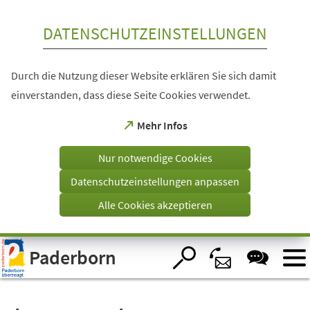
Inhalt anspringen
DATENSCHUTZEINSTELLUNGEN
Durch die Nutzung dieser Website erklären Sie sich damit
einverstanden, dass diese Seite Cookies verwendet.
(Öffnet
Mehr Infos
in
einem
Nur notwendige Cookies
neuen
Tab)
Datenschutzeinstellungen anpassen
Alle Cookies akzeptieren
Visuelle
Paderborn
Assistenzsoftware
öffnen.