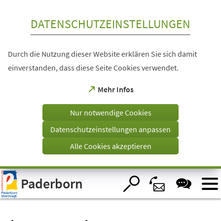
Inhalt anspringen
DATENSCHUTZEINSTELLUNGEN
Durch die Nutzung dieser Website erklären Sie sich damit
einverstanden, dass diese Seite Cookies verwendet.
(Öffnet
Mehr Infos
in
einem
Nur notwendige Cookies
neuen
Tab)
Datenschutzeinstellungen anpassen
Alle Cookies akzeptieren
Visuelle
Paderborn
Assistenzsoftware
öffnen.