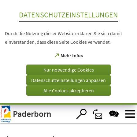
Inhalt anspringen
DATENSCHUTZEINSTELLUNGEN
Durch die Nutzung dieser Website erklären Sie sich damit
einverstanden, dass diese Seite Cookies verwendet.
(Öffnet
Mehr Infos
in
einem
Nur notwendige Cookies
neuen
Tab)
Datenschutzeinstellungen anpassen
Alle Cookies akzeptieren
Visuelle
Paderborn
Assistenzsoftware
öffnen.