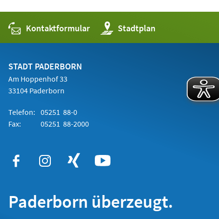
Kontaktformular
(Öffnet
Stadtplan
in
einem
neuen
Tab)
STADT PADERBORN
Am Hoppenhof 33
33104 Paderborn
Telefon:
05251 88-0
Fax:
05251 88-2000
Paderborn überzeugt.