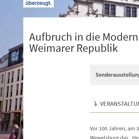
+
1
Aufbruch in die Modern
Weimarer Republik
Sonderausstellun
VERANSTALTU
Vor 100 Jahren, am 3
Veranstaltungsinformationen
Wewelsburg das „He