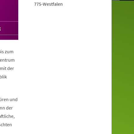
775-Westfalen
g
Bis zum
 Zentrum
mit der
blik
Büren und
nn der
ftliche,
schten