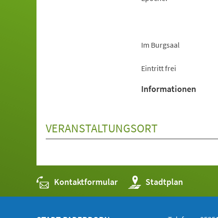
Im Burgsaal
Eintritt frei
Informationen
VERANSTALTUNGSORT
Kontaktformular
(Öffnet
Stadtplan
in
einem
neuen
Tab)