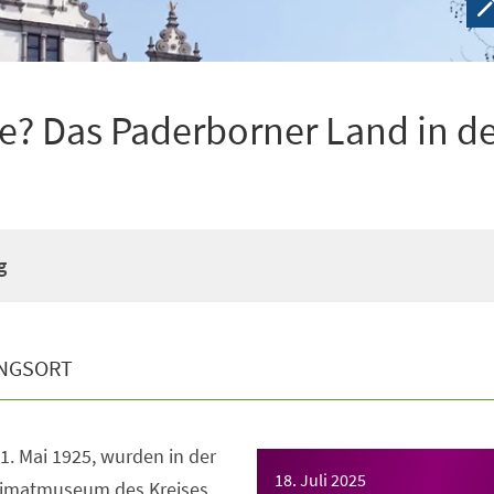
e? Das Paderborner Land in d
g
NGSORT
1. Mai 1925, wurden in der
18. Juli 2025
imatmuseum des Kreises