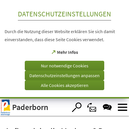
Inhalt anspringen
DATENSCHUTZEINSTELLUNGEN
Durch die Nutzung dieser Website erklären Sie sich damit
einverstanden, dass diese Seite Cookies verwendet.
(Öffnet
Mehr Infos
in
einem
Nur notwendige Cookies
neuen
Tab)
Datenschutzeinstellungen anpassen
Alle Cookies akzeptieren
Visuelle
Paderborn
Assistenzsoftware
öffnen.