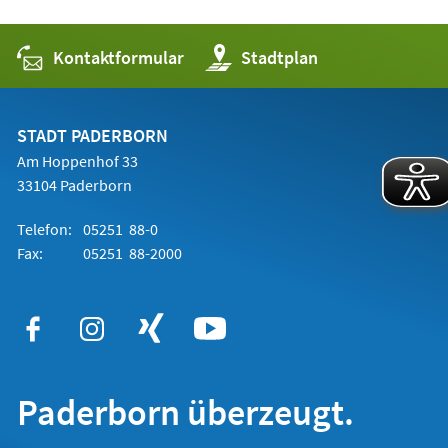
Kontaktformular
(Öffnet
Stadtplan
in
einem
neuen
Tab)
STADT PADERBORN
Am Hoppenhof 33
33104 Paderborn
Telefon:
05251 88-0
Fax:
05251 88-2000
Paderborn überzeugt.