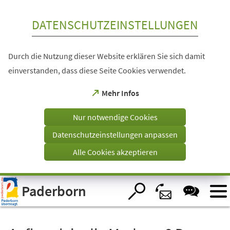
Inhalt anspringen
DATENSCHUTZEINSTELLUNGEN
Durch die Nutzung dieser Website erklären Sie sich damit
einverstanden, dass diese Seite Cookies verwendet.
(Öffnet
Mehr Infos
in
einem
Nur notwendige Cookies
neuen
Tab)
Datenschutzeinstellungen anpassen
Alle Cookies akzeptieren
Visuelle
Paderborn
Assistenzsoftware
öffnen.