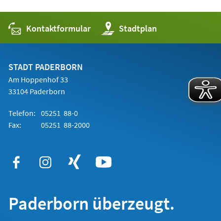
Kontaktformular
(Öffnet
Stadtplan
in
einem
neuen
Tab)
STADT PADERBORN
Am Hoppenhof 33
33104 Paderborn
Telefon:
05251 88-0
Fax:
05251 88-2000
Paderborn überzeugt.