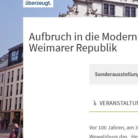
+
1
Aufbruch in die Modern
Weimarer Republik
Sonderausstellun
VERANSTALTU
Vor 100 Jahren, am 3
Veranstaltungsinformationen
Wewelsburg das „He