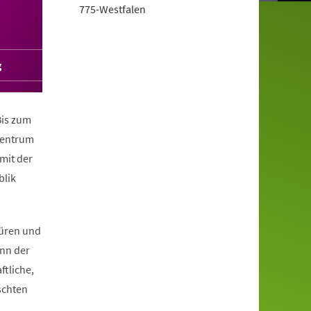
775-Westfalen
g
Bis zum
 Zentrum
mit der
blik
Büren und
nn der
ftliche,
schten