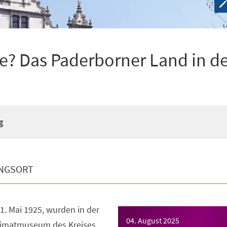
e? Das Paderborner Land in d
g
NGSORT
1. Mai 1925, wurden in der
04. August 2025
imatmuseum des Kreises