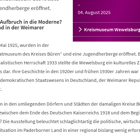
–
endherberge eröffnet.
04. August 2025
Aufbruch in die Moderne?
d in der Weimarer
Kreismuseum Wewelsbur
Mai 1925, wurden in der
tmuseum des Kreises Büren“ und eine Jugendherberge eröffnet. 
alistischen Herrschaft 1933 stellte die Wewelsburg ein kulturelles
 dar. Ihre Geschichte in den 1920er und frühen 1930er Jahren war 
 demokratischen Staatswesens in Deutschland, der Weimarer Repu
t.
n in den umliegenden Dörfern und Städten der damaligen Kreise 
 zwischen dem Ende des Deutschen Kaiserreichs 1918 und dem Begi
 Die Ausstellung beleuchtet schlaglichtartig die politische, wirtscha
Situation im Paderborner Land in einer regional bislang wenig erfor