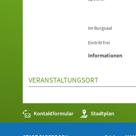
Im Burgsaal
Eintritt frei
Informationen
VERANSTALTUNGSORT
Kontaktformular
(Öffnet
Stadtplan
in
einem
neuen
Tab)