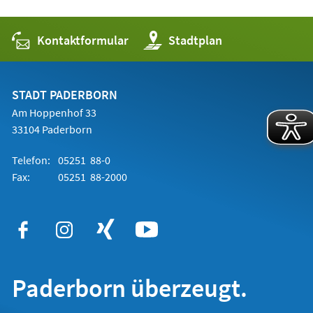
Kontaktformular
(Öffnet
Stadtplan
in
einem
neuen
Tab)
STADT PADERBORN
Am Hoppenhof 33
33104 Paderborn
Telefon:
05251 88-0
Fax:
05251 88-2000
Paderborn überzeugt.