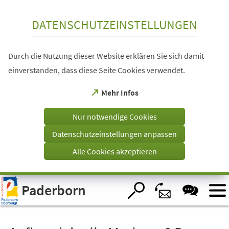
Inhalt anspringen
DATENSCHUTZEINSTELLUNGEN
Durch die Nutzung dieser Website erklären Sie sich damit
einverstanden, dass diese Seite Cookies verwendet.
(Öffnet
Mehr Infos
in
einem
Nur notwendige Cookies
neuen
Tab)
Datenschutzeinstellungen anpassen
Alle Cookies akzeptieren
Visuelle
Paderborn
Assistenzsoftware
öffnen.