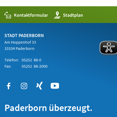
Kontaktformular
(Öffnet
Stadtplan
in
einem
neuen
Tab)
STADT PADERBORN
Am Hoppenhof 33
33104 Paderborn
Telefon:
05251 88-0
Fax:
05251 88-2000
Paderborn überzeugt.