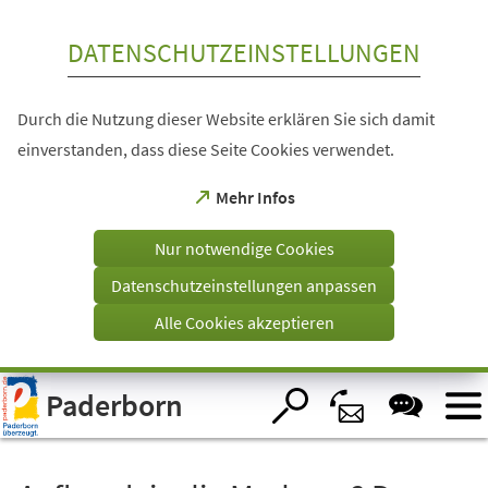
Inhalt anspringen
DATENSCHUTZEINSTELLUNGEN
Durch die Nutzung dieser Website erklären Sie sich damit
einverstanden, dass diese Seite Cookies verwendet.
(Öffnet
Mehr Infos
in
einem
Nur notwendige Cookies
neuen
Tab)
Datenschutzeinstellungen anpassen
Alle Cookies akzeptieren
Visuelle
Paderborn
Assistenzsoftware
öffnen.