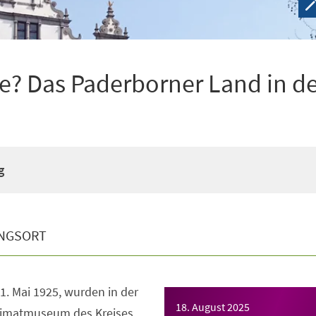
e? Das Paderborner Land in d
g
NGSORT
1. Mai 1925, wurden in der
18. August 2025
imatmuseum des Kreises