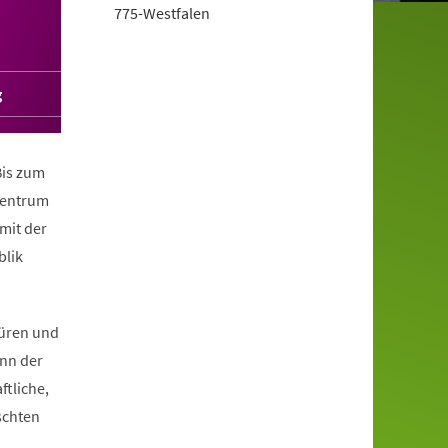
775-Westfalen
g
Bis zum
 Zentrum
mit der
blik
Büren und
nn der
ftliche,
schten