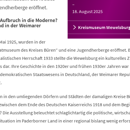
–
endherberge eröffnet.
18. August 2025
Aufbruch in die Moderne?
d in der Weimarer
Kreismuseum Wewelsbur
Mai 1925, wurden in der
tmuseum des Kreises Büren“ und eine Jugendherberge eröffnet. 
alistischen Herrschaft 1933 stellte die Wewelsburg ein kulturelles
 dar. Ihre Geschichte in den 1920er und frühen 1930er Jahren war 
 demokratischen Staatswesens in Deutschland, der Weimarer Repu
t.
n in den umliegenden Dörfern und Städten der damaligen Kreise 
 zwischen dem Ende des Deutschen Kaiserreichs 1918 und dem Begi
 Die Ausstellung beleuchtet schlaglichtartig die politische, wirtscha
Situation im Paderborner Land in einer regional bislang wenig erfor