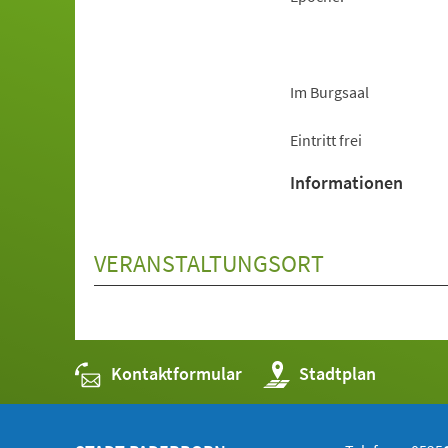
Im Burgsaal
Eintritt frei
Informationen
VERANSTALTUNGSORT
Kontaktformular
(Öffnet
Stadtplan
in
einem
neuen
Tab)