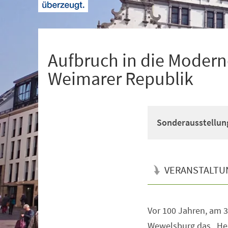
+
1
Aufbruch in die Modern
Weimarer Republik
Sonderausstellun
VERANSTALTU
Vor 100 Jahren, am 3
Veranstaltungsinformationen
Wewelsburg das „He