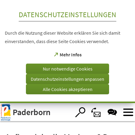
Inhalt anspringen
DATENSCHUTZEINSTELLUNGEN
Durch die Nutzung dieser Website erklären Sie sich damit
einverstanden, dass diese Seite Cookies verwendet.
(Öffnet
Mehr Infos
in
einem
Nur notwendige Cookies
neuen
Tab)
Datenschutzeinstellungen anpassen
Alle Cookies akzeptieren
Visuelle
Paderborn
Assistenzsoftware
öffnen.