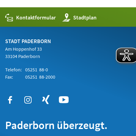
Kontaktformular
(Öffnet
Stadtplan
in
einem
neuen
Tab)
STADT PADERBORN
Am Hoppenhof 33
33104 Paderborn
Telefon:
05251 88-0
Fax:
05251 88-2000
Paderborn überzeugt.