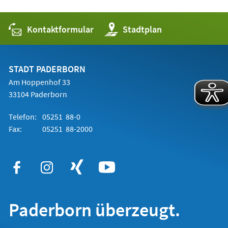
Kontaktformular
(Öffnet
Stadtplan
in
einem
neuen
Tab)
STADT PADERBORN
Am Hoppenhof 33
33104 Paderborn
Telefon:
05251 88-0
Fax:
05251 88-2000
Paderborn überzeugt.