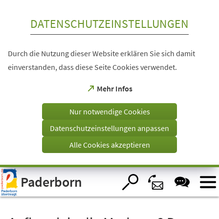
Inhalt anspringen
DATENSCHUTZEINSTELLUNGEN
Durch die Nutzung dieser Website erklären Sie sich damit
einverstanden, dass diese Seite Cookies verwendet.
(Öffnet
Mehr Infos
in
einem
Nur notwendige Cookies
neuen
Tab)
Datenschutzeinstellungen anpassen
Alle Cookies akzeptieren
Visuelle
Paderborn
Assistenzsoftware
öffnen.