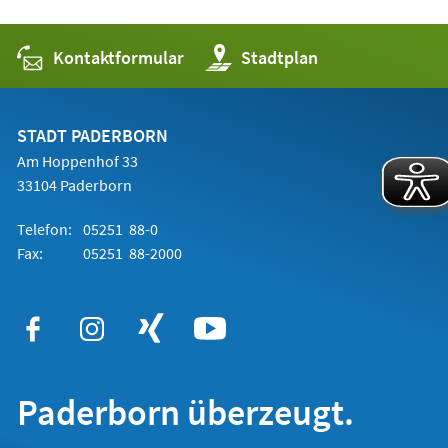
Kontaktformular
(Öffnet
Stadtplan
in
einem
neuen
Tab)
STADT PADERBORN
Am Hoppenhof 33
33104 Paderborn
Telefon:
05251 88-0
Fax:
05251 88-2000
Paderborn überzeugt.