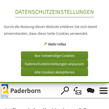
Inhalt anspringen
DATENSCHUTZEINSTELLUNGEN
Durch die Nutzung dieser Website erklären Sie sich damit
einverstanden, dass diese Seite Cookies verwendet.
(Öffnet
Mehr Infos
in
einem
Nur notwendige Cookies
neuen
Tab)
Datenschutzeinstellungen anpassen
Alle Cookies akzeptieren
Visuelle
Paderborn
Assistenzsoftware
öffnen.