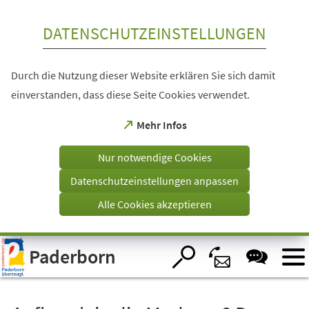
Inhalt anspringen
DATENSCHUTZEINSTELLUNGEN
Durch die Nutzung dieser Website erklären Sie sich damit
einverstanden, dass diese Seite Cookies verwendet.
(Öffnet
Mehr Infos
in
einem
Nur notwendige Cookies
neuen
Tab)
Datenschutzeinstellungen anpassen
Alle Cookies akzeptieren
Visuelle
Paderborn
Assistenzsoftware
öffnen.