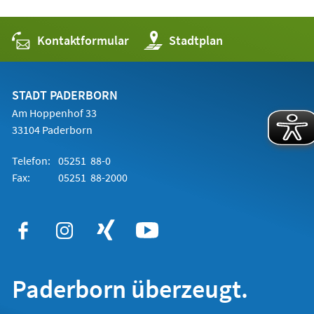
Kontaktformular
(Öffnet
Stadtplan
in
einem
neuen
Tab)
STADT PADERBORN
Am Hoppenhof 33
33104 Paderborn
Telefon:
05251 88-0
Fax:
05251 88-2000
Paderborn überzeugt.