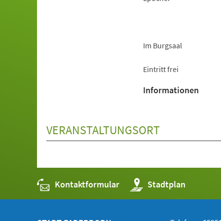
Im Burgsaal
Eintritt frei
Informationen
VERANSTALTUNGSORT
Kontaktformular
(Öffnet
Stadtplan
in
einem
neuen
Tab)