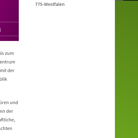
775-Westfalen
g
Bis zum
 Zentrum
mit der
blik
Büren und
nn der
ftliche,
schten