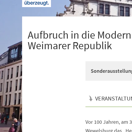
+
1
Aufbruch in die Modern
Weimarer Republik
Sonderausstellun
VERANSTALTU
Vor 100 Jahren, am 3
Veranstaltungsinformationen
Wewelsburg das „He