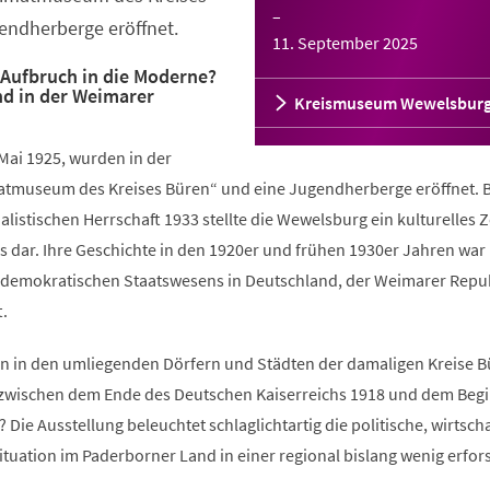
–
endherberge eröffnet.
11. September 2025
Aufbruch in die Moderne?
d in der Weimarer
Kreismuseum Wewelsbur
Mai 1925, wurden in der
tmuseum des Kreises Büren“ und eine Jugendherberge eröffnet. 
alistischen Herrschaft 1933 stellte die Wewelsburg ein kulturelles
 dar. Ihre Geschichte in den 1920er und frühen 1930er Jahren war 
 demokratischen Staatswesens in Deutschland, der Weimarer Repu
t.
n in den umliegenden Dörfern und Städten der damaligen Kreise 
 zwischen dem Ende des Deutschen Kaiserreichs 1918 und dem Begi
 Die Ausstellung beleuchtet schlaglichtartig die politische, wirtscha
Situation im Paderborner Land in einer regional bislang wenig erfor