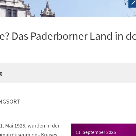
e? Das Paderborner Land in d
g
NGSORT
1. Mai 1925, wurden in der
11. September 2025
imatmuseum des Kreises