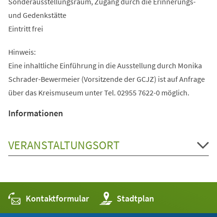
Sonderausstellungsraum, Zugang durch die Erinnerungs-
und Gedenkstätte
Eintritt frei
Hinweis:
Eine inhaltliche Einführung in die Ausstellung durch Monika
Schrader-Bewermeier (Vorsitzende der GCJZ) ist auf Anfrage
über das Kreismuseum unter Tel. 02955 7622-0 möglich.
Informationen
VERANSTALTUNGSORT
Kontaktformular
(Öffnet
Stadtplan
in
einem