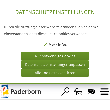
Inhalt anspringen
DATENSCHUTZEINSTELLUNGEN
Durch die Nutzung dieser Website erklären Sie sich damit
einverstanden, dass diese Seite Cookies verwendet.
(Öffnet
Mehr Infos
in
einem
Nur notwendige Cookies
neuen
Tab)
Datenschutzeinstellungen anpassen
Alle Cookies akzeptieren
Visuelle
Paderborn
Assistenzsoftware
öffnen.