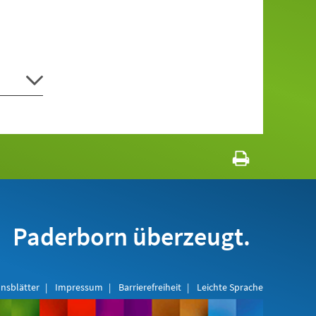
Paderborn überzeugt.
nsblätter
Impressum
Barrierefreiheit
Leichte Sprache