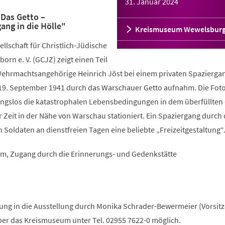
31. Januar 2024
Das Getto –
ang in die Hölle"
Kreismuseum Wewelsbur
ellschaft für Christlich-Jüdische
rn e. V. (GCJZ) zeigt einen Teil
 Wehrmachtsangehörige Heinrich Jöst bei einem privaten Spazierga
19. September 1941 durch das Warschauer Getto aufnahm. Die Fot
gslos die katastrophalen Lebensbedingungen in dem überfüllten 
r Zeit in der Nähe von Warschau stationiert. Ein Spaziergang durch
 Soldaten an dienstfreien Tagen eine beliebte „Freizeitgestaltung“
m, Zugang durch die Erinnerungs- und Gedenkstätte
hrung in die Ausstellung durch Monika Schrader-Bewermeier (Vorsit
über das Kreismuseum unter Tel. 02955 7622-0 möglich.