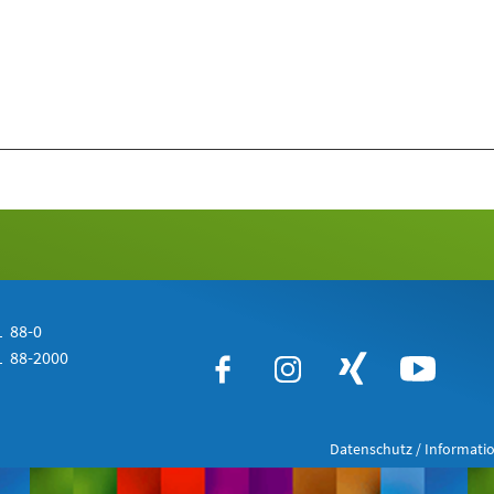
 88-0
 88-2000
Datenschutz / Informatio