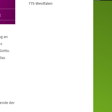
775-Westfalen
g
ng an
os
Getto.
 das
.
zende der