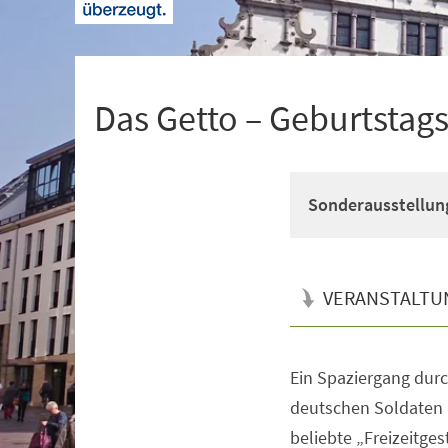
+
1
Das Getto – Geburtstags
Sonderausstellun
VERANSTALTU
Ein Spaziergang durc
Veranstaltungsinformationen
deutschen Soldaten a
beliebte „Freizeitges