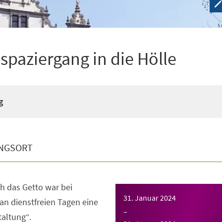
spaziergang in die Hölle
g
NGSORT
h das Getto war bei
31. Januar 2024
n dienstfreien Tagen eine
–
taltung“.