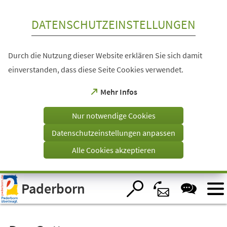
Inhalt anspringen
DATENSCHUTZEINSTELLUNGEN
Durch die Nutzung dieser Website erklären Sie sich damit
einverstanden, dass diese Seite Cookies verwendet.
(Öffnet
Mehr Infos
in
einem
Nur notwendige Cookies
neuen
Tab)
Datenschutzeinstellungen anpassen
Alle Cookies akzeptieren
Visuelle
Paderborn
Assistenzsoftware
öffnen.