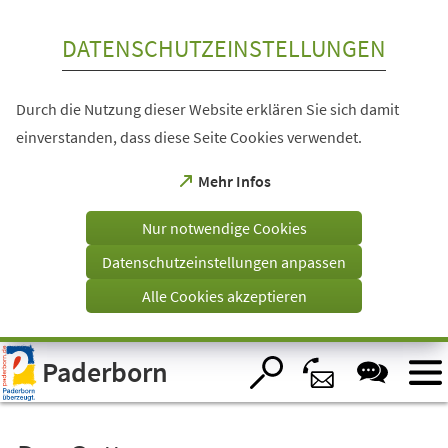
Inhalt anspringen
DATENSCHUTZEINSTELLUNGEN
Durch die Nutzung dieser Website erklären Sie sich damit
einverstanden, dass diese Seite Cookies verwendet.
(Öffnet
Mehr Infos
in
einem
Nur notwendige Cookies
neuen
Tab)
Datenschutzeinstellungen anpassen
Alle Cookies akzeptieren
Visuelle
Paderborn
Assistenzsoftware
öffnen.