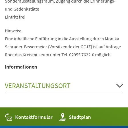
Sonderausstellungsraum, Zugang durch die Erinnerungs-
und Gedenkstätte
Eintritt frei
Hinweis:
Eine inhaltliche Einführung in die Ausstellung durch Monika
Schrader-Bewermeier (Vorsitzende der GCJZ) ist auf Anfrage
über das Kreismuseum unter Tel. 02955 7622-0 möglich.
Informationen
VERANSTALTUNGSORT
Kontaktformular
(Öffnet
Stadtplan
in
einem