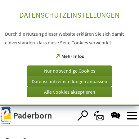
Inhalt anspringen
DATENSCHUTZEINSTELLUNGEN
Durch die Nutzung dieser Website erklären Sie sich damit
einverstanden, dass diese Seite Cookies verwendet.
(Öffnet
Mehr Infos
in
einem
Nur notwendige Cookies
neuen
Tab)
Datenschutzeinstellungen anpassen
Alle Cookies akzeptieren
Visuelle
Paderborn
Assistenzsoftware
öffnen.