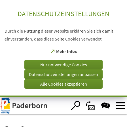
Inhalt anspringen
DATENSCHUTZEINSTELLUNGEN
Durch die Nutzung dieser Website erklären Sie sich damit
einverstanden, dass diese Seite Cookies verwendet.
(Öffnet
Mehr Infos
in
einem
Nur notwendige Cookies
neuen
Tab)
Datenschutzeinstellungen anpassen
Alle Cookies akzeptieren
Visuelle
Paderborn
Assistenzsoftware
öffnen.