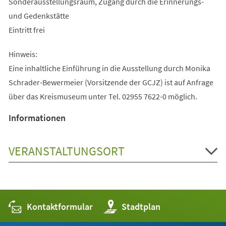
Sonderausstellungsraum, Zugang durch die Erinnerungs-
und Gedenkstätte
Eintritt frei
Hinweis:
Eine inhaltliche Einführung in die Ausstellung durch Monika
Schrader-Bewermeier (Vorsitzende der GCJZ) ist auf Anfrage
über das Kreismuseum unter Tel. 02955 7622-0 möglich.
Informationen
VERANSTALTUNGSORT
Kontaktformular
(Öffnet
Stadtplan
in
einem