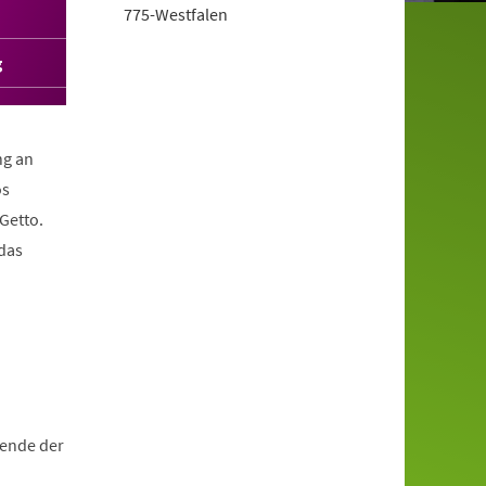
775-Westfalen
g
ng an
os
Getto.
 das
.
zende der