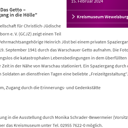
15. Februar 2024
Das Getto –
ang in die Hölle"
Kreismuseum Wewelsbur
ellschaft für Christlich-Jüdische
rn e. V. (GCJZ) zeigt einen Teil
 Wehrmachtsangehörige Heinrich Jöst bei einem privaten Spazierga
19. September 1941 durch das Warschauer Getto aufnahm. Die Fot
gslos die katastrophalen Lebensbedingungen in dem überfüllten 
r Zeit in der Nähe von Warschau stationiert. Ein Spaziergang durch
 Soldaten an dienstfreien Tagen eine beliebte „Freizeitgestaltung“
m, Zugang durch die Erinnerungs- und Gedenkstätte
hrung in die Ausstellung durch Monika Schrader-Bewermeier (Vorsit
über das Kreismuseum unter Tel. 02955 7622-0 möglich.