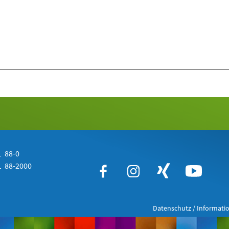
 88-0
 88-2000
Datenschutz / Informatio