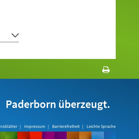
Paderborn überzeugt.
nsblätter
Impressum
Barrierefreiheit
Leichte Sprache