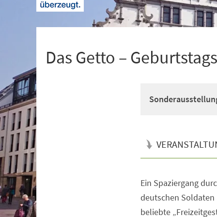
+
1
Das Getto – Geburtstags
Sonderausstellun
VERANSTALTU
Ein Spaziergang durc
Veranstaltungsinformationen
deutschen Soldaten a
beliebte „Freizeitges