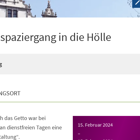
spaziergang in die Hölle
g
NGSORT
h das Getto war bei
15. Februar 2024
n dienstfreien Tagen eine
–
taltung“.