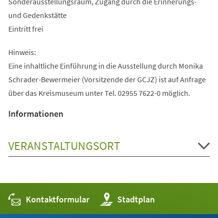
Sonderausstellungsraum, Zugang durch die Erinnerungs-
und Gedenkstätte
Eintritt frei
Hinweis:
Eine inhaltliche Einführung in die Ausstellung durch Monika
Schrader-Bewermeier (Vorsitzende der GCJZ) ist auf Anfrage
über das Kreismuseum unter Tel. 02955 7622-0 möglich.
Informationen
VERANSTALTUNGSORT
Kontaktformular
(Öffnet
Stadtplan
in
einem