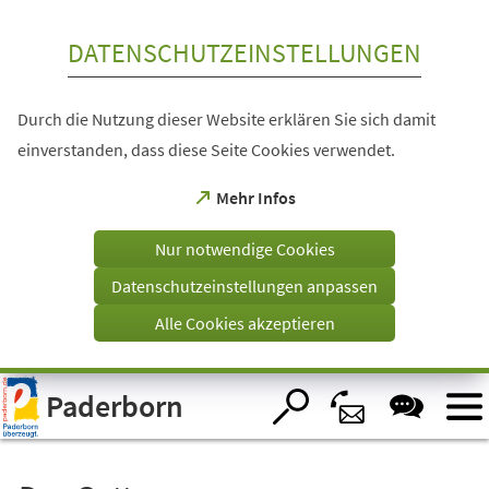
Inhalt anspringen
DATENSCHUTZEINSTELLUNGEN
Durch die Nutzung dieser Website erklären Sie sich damit
einverstanden, dass diese Seite Cookies verwendet.
(Öffnet
Mehr Infos
in
einem
Nur notwendige Cookies
neuen
Tab)
Datenschutzeinstellungen anpassen
Alle Cookies akzeptieren
Visuelle
Paderborn
Assistenzsoftware
öffnen.