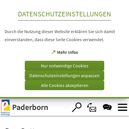
Inhalt anspringen
DATENSCHUTZEINSTELLUNGEN
Durch die Nutzung dieser Website erklären Sie sich damit
einverstanden, dass diese Seite Cookies verwendet.
(Öffnet
Mehr Infos
in
einem
Nur notwendige Cookies
neuen
Tab)
Datenschutzeinstellungen anpassen
Alle Cookies akzeptieren
Visuelle
Paderborn
Assistenzsoftware
öffnen.