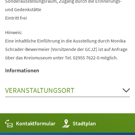
Sonderausstellungsraum, Zugang durch die Erinnerungs-
und Gedenkstätte
Eintritt frei
Hinweis:
Eine inhaltliche Einführung in die Ausstellung durch Monika
Schrader-Bewermeier (Vorsitzende der GCJZ) ist auf Anfrage
über das Kreismuseum unter Tel. 02955 7622-0 möglich.
Informationen
VERANSTALTUNGSORT
Kontaktformular
(Öffnet
Stadtplan
in
einem