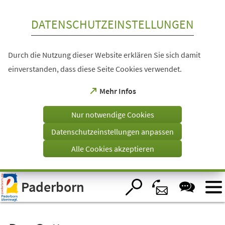
Inhalt anspringen
DATENSCHUTZEINSTELLUNGEN
Durch die Nutzung dieser Website erklären Sie sich damit
einverstanden, dass diese Seite Cookies verwendet.
(Öffnet
Mehr Infos
in
einem
Nur notwendige Cookies
neuen
Tab)
Datenschutzeinstellungen anpassen
Alle Cookies akzeptieren
Visuelle
Paderborn
Assistenzsoftware
öffnen.