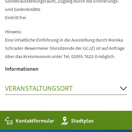
Sonderausstellungsraum, Zugang durch die Erinnerungs-
und Gedenkstätte
Eintritt frei
Hinweis:
Eine inhaltliche Einführung in die Ausstellung durch Monika
Schrader-Bewermeier (Vorsitzende der GCJZ) ist auf Anfrage
über das Kreismuseum unter Tel. 02955 7622-0 möglich.
Informationen
VERANSTALTUNGSORT
Kontaktformular
(Öffnet
Stadtplan
in
einem