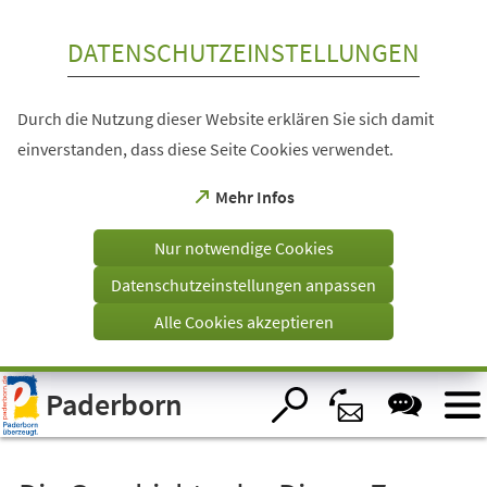
Inhalt anspringen
DATENSCHUTZEINSTELLUNGEN
Durch die Nutzung dieser Website erklären Sie sich damit
einverstanden, dass diese Seite Cookies verwendet.
(Öffnet
Mehr Infos
in
einem
Nur notwendige Cookies
neuen
Tab)
Datenschutzeinstellungen anpassen
Alle Cookies akzeptieren
Visuelle
Paderborn
Assistenzsoftware
öffnen.