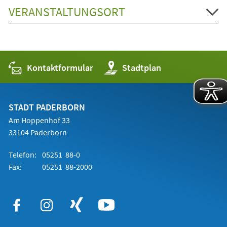
VERANSTALTUNGSORT
Kontaktformular
(Öffnet
Stadtplan
in
einem
neuen
Tab)
STADT PADERBORN
Am Hoppenhof 33
33104 Paderborn
Telefon:
05251 88-0
Fax:
05251 88-2000