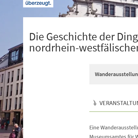
+
1
Die Geschichte der Ding
nordrhein-westfälisc
Wanderausstellun
VERANSTALTU
Eine Wanderausstell
Veranstaltungsinformationen
Museumsamtes für We