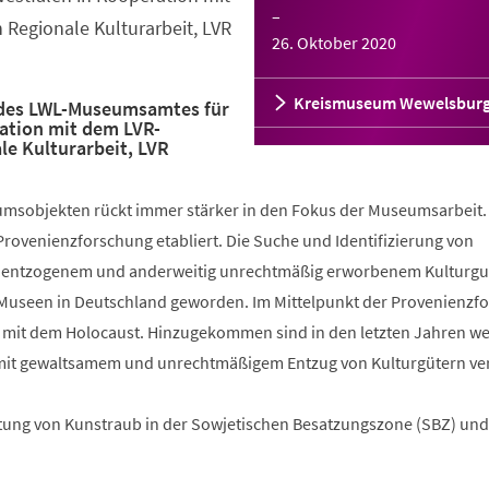
–
Regionale Kulturarbeit, LVR
26. Oktober 2020
Kreismuseum Wewelsbur
des LWL-Museumsamtes für
ation mit dem LVR-
le Kulturarbeit, LVR
msobjekten rückt immer stärker in den Fokus der Museumsarbeit. 
Provenienzforschung etabliert. Die Suche und Identifizierung von
 entzogenem und anderweitig unrechtmäßig erworbenem Kulturgut 
Museen in Deutschland geworden. Im Mittelpunkt der Provenienzf
g mit dem Holocaust. Hinzugekommen sind in den letzten Jahren we
 mit gewaltsamem und unrechtmäßigem Entzug von Kulturgütern ve
itung von Kunstraub in der Sowjetischen Besatzungszone (SBZ) und 