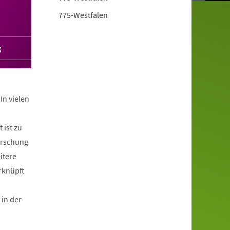
775-Westfalen
g
In vielen
ist zu
orschung
itere
rknüpft
in der