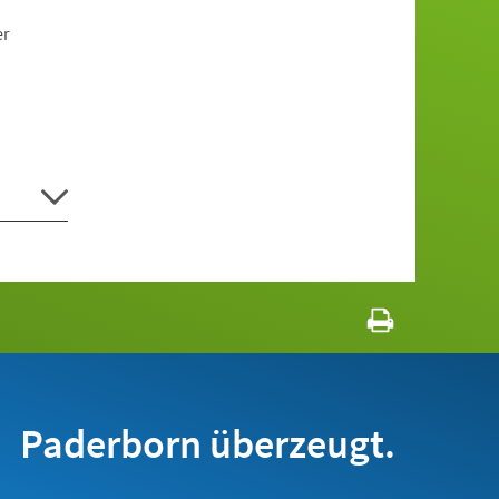
er
Paderborn überzeugt.