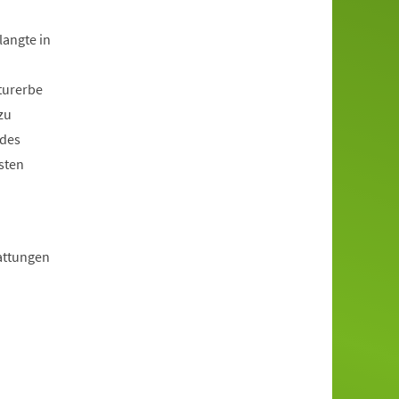
langte in
turerbe
zu
 des
sten
Gattungen