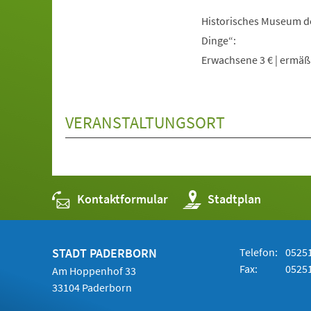
Historisches Museum de
Dinge“:
Erwachsene 3 € | ermäßig
VERANSTALTUNGSORT
Kontaktformular
(Öffnet
Stadtplan
in
einem
neuen
Tab)
STADT PADERBORN
Telefon:
05251
Fax:
05251
Am Hoppenhof 33
33104 Paderborn