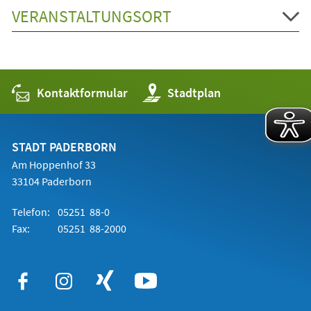
VERANSTALTUNGSORT
Kontaktformular
(Öffnet
Stadtplan
in
einem
neuen
Tab)
STADT PADERBORN
Am Hoppenhof 33
33104 Paderborn
Telefon:
05251 88-0
Fax:
05251 88-2000