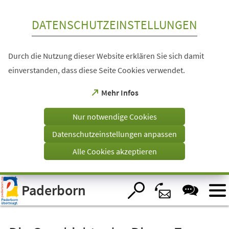
Inhalt anspringen
DATENSCHUTZEINSTELLUNGEN
Durch die Nutzung dieser Website erklären Sie sich damit
einverstanden, dass diese Seite Cookies verwendet.
(Öffnet
Mehr Infos
in
einem
Nur notwendige Cookies
neuen
Tab)
Datenschutzeinstellungen anpassen
Alle Cookies akzeptieren
Visuelle
Paderborn
Assistenzsoftware
öffnen.