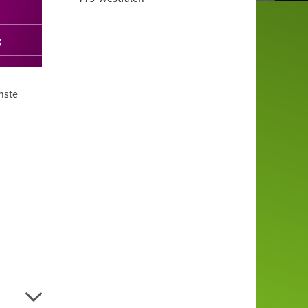
g
nste