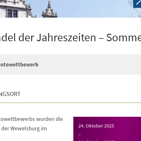
del der Jahreszeiten – Somm
Fotowettbewerb
NGSORT
towettbewerbs wurden die
24. Oktober 2025
 der Wewelsburg im
–