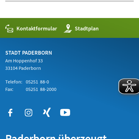
Kontaktformular
(Öffnet
Stadtplan
in
einem
neuen
Tab)
STADT PADERBORN
Am Hoppenhof 33
33104 Paderborn
Telefon:
05251 88-0
Fax:
05251 88-2000
Paderborn überzeugt.