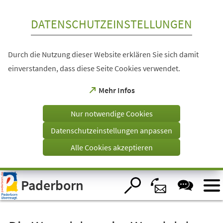
Inhalt anspringen
DATENSCHUTZEINSTELLUNGEN
Durch die Nutzung dieser Website erklären Sie sich damit
einverstanden, dass diese Seite Cookies verwendet.
(Öffnet
Mehr Infos
in
einem
Nur notwendige Cookies
neuen
Tab)
Datenschutzeinstellungen anpassen
Alle Cookies akzeptieren
Visuelle
Paderborn
Assistenzsoftware
öffnen.