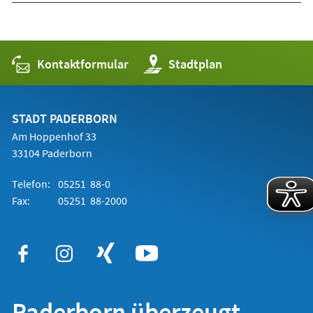
Kontaktformular
(Öffnet
Stadtplan
in
einem
neuen
Tab)
STADT PADERBORN
Am Hoppenhof 33
33104 Paderborn
Telefon:
05251 88-0
Fax:
05251 88-2000
Paderborn überzeugt.