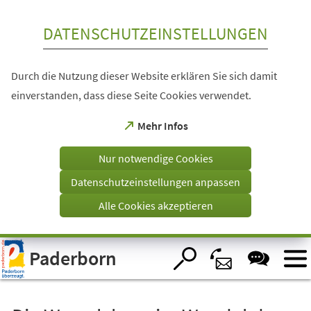
Inhalt anspringen
DATENSCHUTZEINSTELLUNGEN
Durch die Nutzung dieser Website erklären Sie sich damit
einverstanden, dass diese Seite Cookies verwendet.
(Öffnet
Mehr Infos
in
einem
Nur notwendige Cookies
neuen
Tab)
Datenschutzeinstellungen anpassen
Alle Cookies akzeptieren
Visuelle
Paderborn
Assistenzsoftware
öffnen.