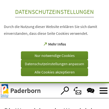
Inhalt anspringen
DATENSCHUTZEINSTELLUNGEN
Durch die Nutzung dieser Website erklären Sie sich damit
einverstanden, dass diese Seite Cookies verwendet.
(Öffnet
Mehr Infos
in
einem
Nur notwendige Cookies
neuen
Tab)
Datenschutzeinstellungen anpassen
Alle Cookies akzeptieren
Visuelle
Paderborn
Assistenzsoftware
öffnen.