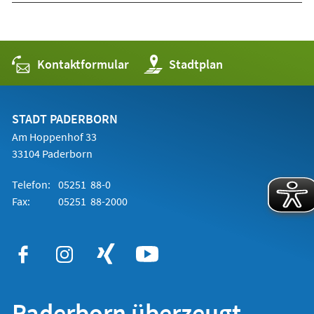
Kontaktformular
(Öffnet
Stadtplan
in
einem
neuen
Tab)
STADT PADERBORN
Am Hoppenhof 33
33104 Paderborn
Telefon:
05251 88-0
Fax:
05251 88-2000
Paderborn überzeugt.