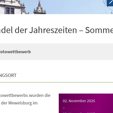
del der Jahreszeiten – Somm
Fotowettbewerb
NGSORT
towettbewerbs wurden die
02. November 2025
 der Wewelsburg im
–