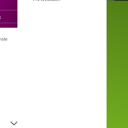
g
nste