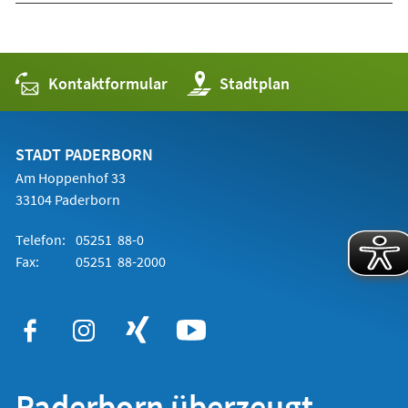
Kontaktformular
(Öffnet
Stadtplan
in
einem
neuen
Tab)
STADT PADERBORN
Am Hoppenhof 33
33104 Paderborn
Telefon:
05251 88-0
Fax:
05251 88-2000
Paderborn überzeugt.