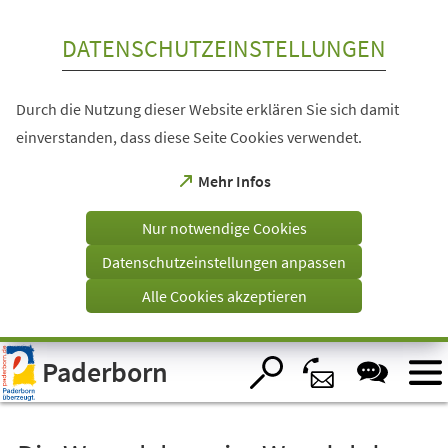
Inhalt anspringen
DATENSCHUTZEINSTELLUNGEN
Durch die Nutzung dieser Website erklären Sie sich damit
einverstanden, dass diese Seite Cookies verwendet.
(Öffnet
Mehr Infos
in
einem
Nur notwendige Cookies
neuen
Tab)
Datenschutzeinstellungen anpassen
Alle Cookies akzeptieren
Visuelle
Paderborn
Assistenzsoftware
öffnen.